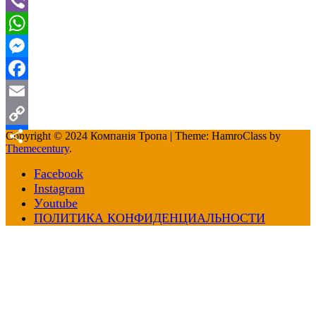
Telegram
Viber
WhatsApp
Messenger
Facebook
Email
Copy
Copyright © 2024 Компанія Тропа
|
Theme: HamroClass by
Themecentury
.
Link
Отправить
Facebook
Іnstagram
Уoutube
ПОЛИТИКА КОНФИДЕНЦИАЛЬНОСТИ