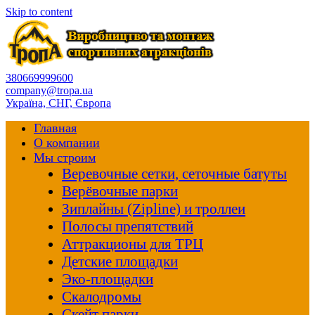
Skip to content
380669999600
company@tropa.ua
Україна, СНГ, Європа
Главная
О компании
Мы строим
Веревочные сетки, сеточные батуты
Верёвочные парки
Зиплайны (Zipline) и троллеи
Полосы препятствий
Аттракционы для ТРЦ
Детские площадки
Эко-площадки
Скалодромы
Скейт парки