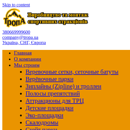
Skip to content
380669999600
company@tropa.ua
Україна, СНГ, Європа
Главная
О компании
Мы строим
Веревочные сетки, сеточные батуты
Верёвочные парки
Зиплайны (Zipline) и троллеи
Полосы препятствий
Аттракционы для ТРЦ
Детские площадки
Эко-площадки
Скалодромы
Скейт парки