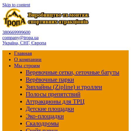
Skip to content
380669999600
company@tropa.ua
Україна, СНГ, Європа
Главная
О компании
Мы строим
Веревочные сетки, сеточные батуты
Верёвочные парки
Зиплайны (Zipline) и троллеи
Полосы препятствий
Аттракционы для ТРЦ
Детские площадки
Эко-площадки
Скалодромы
Скейт парки