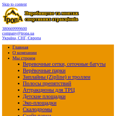
Skip to content
380669999600
company@tropa.ua
Україна, СНГ, Європа
Главная
О компании
Мы строим
Веревочные сетки, сеточные батуты
Верёвочные парки
Зиплайны (Zipline) и троллеи
Полосы препятствий
Аттракционы для ТРЦ
Детские площадки
Эко-площадки
Скалодромы
Скейт парки