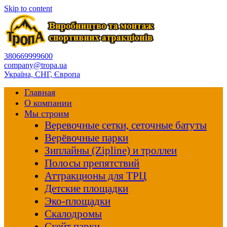
Skip to content
380669999600
company@tropa.ua
Україна, СНГ, Європа
Главная
О компании
Мы строим
Веревочные сетки, сеточные батуты
Верёвочные парки
Зиплайны (Zipline) и троллеи
Полосы препятствий
Аттракционы для ТРЦ
Детские площадки
Эко-площадки
Скалодромы
Скейт парки