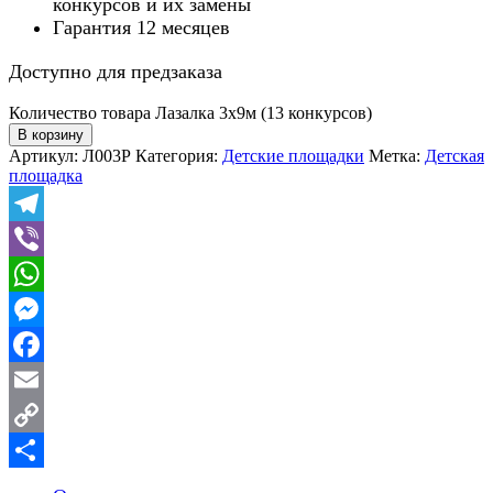
конкурсов и их замены
Гарантия 12 месяцев
Доступно для предзаказа
Количество товара Лазалка 3x9м (13 конкурсов)
В корзину
Артикул:
Л003Р
Категория:
Детские площадки
Метка:
Детская
площадка
Telegram
Viber
WhatsApp
Messenger
Facebook
Email
Copy
Link
Отправить