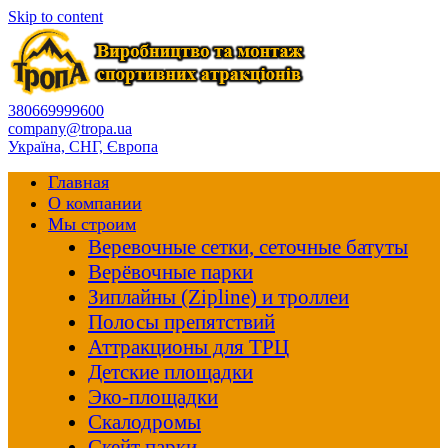
Skip to content
380669999600
company@tropa.ua
Україна, СНГ, Європа
Главная
О компании
Мы строим
Веревочные сетки, сеточные батуты
Верёвочные парки
Зиплайны (Zipline) и троллеи
Полосы препятствий
Аттракционы для ТРЦ
Детские площадки
Эко-площадки
Скалодромы
Скейт парки