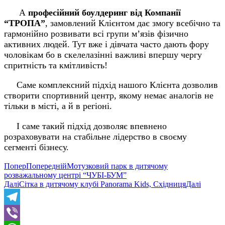
А
професійний боулдеринг від Компанії
“ТРОПА”
, замовлений Клієнтом дає змогу всебічно та
гармонійно розвивати всі групи м’язів фізично
активних людей. Тут вже і дівчата часто дають фору
чоловікам бо в скелелазінні важливі впершу чергу
спритність та кмітливість!
Саме комплексний підхід нашого Клієнта дозволив
створити спортивний центр, якому немає аналогів не
тільки в місті, а й в регіоні.
І саме такий підхід дозволяє впевнено
розраховувати на стабільне лідерство в своєму
сегменті бізнесу.
Попер
Попередній
Мотузковий парк в дитячому
розважальному центрі “ЧУБІ-БУМ”
Далі
Сітка в дитячому клубі Panorama Kids, Східниця
Далі
Telegram