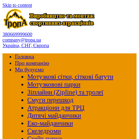
Skip to content
380669999600
company@tropa.ua
Україна, СНГ, Європа
Головна
Про компанію
Ми будуємо
Мотузкові сітки, сіткові батути
Мотузковові парки
Зіплайни (Zipline) та тролеї
Смуги перешкод
Атракціони для ТРЦ
Дитячі майданчики
Еко-майданчики
Скеледроми
Скейт-парки