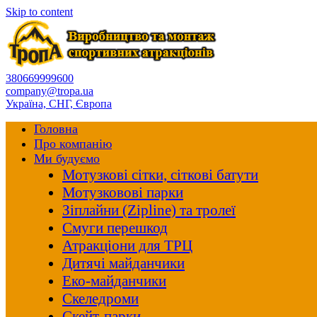
Skip to content
380669999600
company@tropa.ua
Україна, СНГ, Європа
Головна
Про компанію
Ми будуємо
Мотузкові сітки, сіткові батути
Мотузковові парки
Зіплайни (Zipline) та тролеї
Смуги перешкод
Атракціони для ТРЦ
Дитячі майданчики
Еко-майданчики
Скеледроми
Скейт-парки