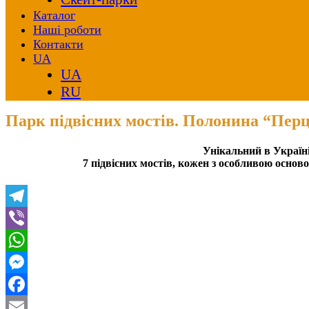
Каталог
Наші роботи
Контакти
UA
UA
RU
Парк підвісних мостів. Полонина “Перц
Унікальний в Україні
7 підвісних мостів, кожен з особливою осно
Telegram
Viber
WhatsApp
Messenger
Facebook