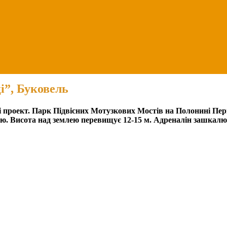
і”, Буковель
 проект. Парк Підвісних Мотузкових Мостів на Полонині Перц
вою. Висота над землею перевищує 12-15 м. Адреналін зашкал