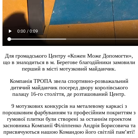
Для громадського Центру «Кожен Може Допомогти»,
що в знаходиться в м. Берегове благодійники замовили
перший в місті мотузковий майданчик.
Компанія ТРОПА звела спортивно-розважальний
дитячий майданчик посеред двору королівського
палацу 16-го століття, де розташований Центр.
9 мотузкових конкурсів на металевому каркасі з
порошковим фарбуванням та професійним покриттям з
гумової плитки були створені за останнім проектом
засновника Компанії Філіппенко Андрія Борисовича та
присвячуються нашою Командою його світлій пам’яті!