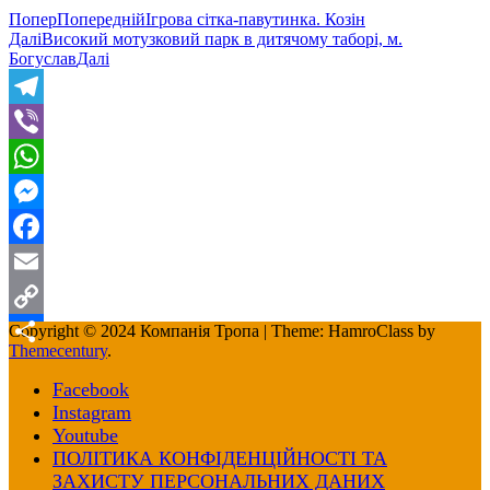
Попер
Попередній
Ігрова сітка-павутинка. Козін
Далі
Високий мотузковий парк в дитячому таборі, м.
Богуслав
Далі
Telegram
Viber
WhatsApp
Messenger
Facebook
Email
Copy
Copyright © 2024 Компанія Тропа
|
Theme: HamroClass by
Themecentury
.
Link
Поділитися
Facebook
Instagram
Youtube
ПОЛІТИКА КОНФІДЕНЦІЙНОСТІ ТА
ЗАХИСТУ ПЕРСОНАЛЬНИХ ДАНИХ