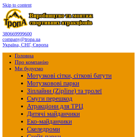
Skip to content
380669999600
company@tropa.ua
Україна, СНГ, Європа
Головна
Про компанію
Ми будуємо
Мотузкові сітки, сіткові батути
Мотузковові парки
Зіплайни (Zipline) та тролеї
Смуги перешкод
Атракціони для ТРЦ
Дитячі майданчики
Еко-майданчики
Скеледроми
Скейт-парки