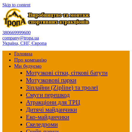
Skip to content
380669999600
company@tropa.ua
Україна, СНГ, Європа
Головна
Про компанію
Ми будуємо
Мотузкові сітки, сіткові батути
Мотузковові парки
Зіплайни (Zipline) та тролеї
Смуги перешкод
Атракціони для ТРЦ
Дитячі майданчики
Еко-майданчики
Скеледроми
Скейт-парки