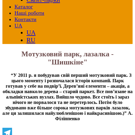
Каталог
Наші роботи
Контакти
UA
UA
RU
Мотузковий парк, лазалка -
"Шишкіне"
“У 2011 р. я побудував свій перший мотузковий парк. З
цього моменту і розпочалася історія компанії. Парк
готував у себе на подвір’ї. Дерев’яні елементи – акація, а
обкладки навколо дерева – старий паркет. Все пов’язане на
альпіністських вузлах. Вийшло чудово. Все стоїть і зараз
нічого не порвалося та не перетерлось. Потім було
збудовано вже більше сорока мотузкових парків лазалок,
але ця залишилася найулюбленішою і найкрасивішою.)” А.
Філіппенко